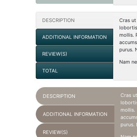
DESCRIPTION
Cras ut
lobortis
mollis.
ADDITIONAL INFORMATION
accumsa
purus. 
REVIEW(S)
Nam nec
TOTAL
Cras ut
DESCRIPTION
loborti
mollis.
ADDITIONAL INFORMATION
accumsa
purus. 
REVIEW(S)
Nam nec